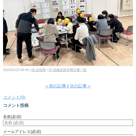
2025/01/23 09:46
06.女性部
07.前橋支部年間行事一覧
«
前の記事
次の記事
»
コメント(0)
コメント投稿
名前
(必須)
メールアドレス
(必須)