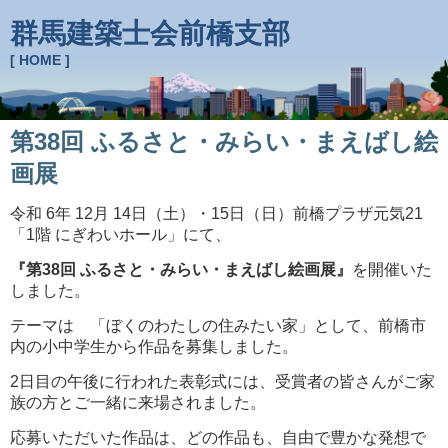
群馬建築士会前橋支部
[ HOME ]
第38回 ふるさと・みらい・まえばし絵
画展
令和 6年 12月 14日（土）・15日（日）前橋プラザ元気21
「
1階 にぎわいホール」にて、
『第38回 ふるさと・みらい・まえばし絵画展』
を開催いた
しました。
テーマは 「ぼくのわたしの住みたい家」として、前橋市
内の
小中学生から作品を募集しました。
2日目の午後に行われた表彰式には、受賞者の皆さんがご家
族の
方とご一緒に来場されました。
応募いただいた作品は、どの作品も、自由で豊かな発想で