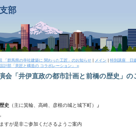
支部
2回 「群馬県の寺社建築に 関わった工匠」のお知らせ
|
メイン
|
特別講座 日
設計部「意匠と構造の コラボレーション」 »
演会「井伊直政の都市計画と前橋の歴史」の
歴史
（主に箕輪、高崎、彦根の城と城下町）
」
。
ますが是非ご参加くださるようご案内