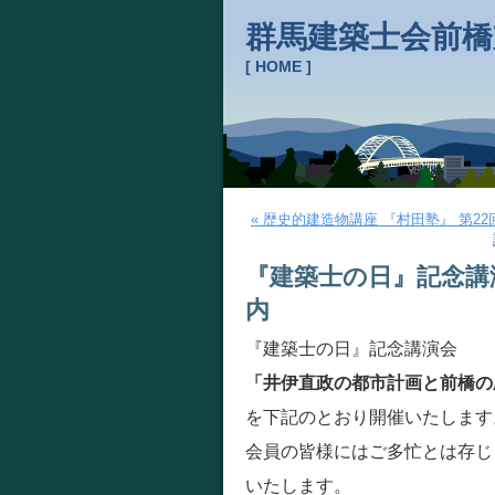
群馬建築士会前橋
[ HOME ]
« 歴史的建造物講座 『村田塾』 第2
『建築士の日』記念講
内
『建築士の日』記念講演会
「井伊直政の都市計画と前橋の
を下記のとおり開催いたします
会員の皆様にはご多忙とは存じ
いたします。