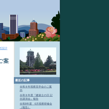
建設計
ご案
最近の記事
令和８年視察見学会のご案
内
令和８年度『建築士の日 記
念講演会』報告
令和8年度 6月視察研修会
（報告）