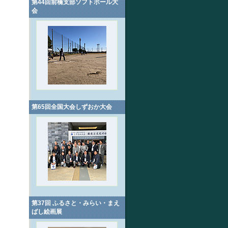
第44回前橋支部ソフトボール大
会
第65回全国大会しずおか大会
第37回 ふるさと・みらい・まえ
ばし絵画展