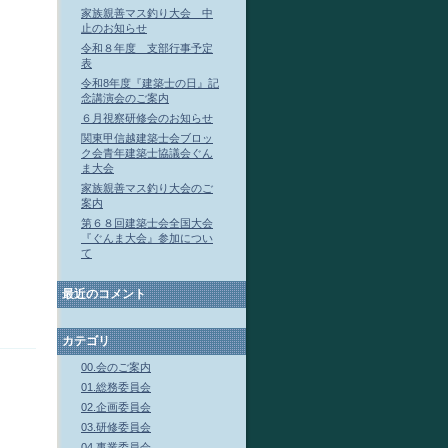
家族親善マス釣り大会 中
止のお知らせ
令和８年度 支部行事予定
表
令和8年度『建築士の日』記
念講演会のご案内
６月視察研修会のお知らせ
関東甲信越建築士会ブロッ
ク会青年建築士協議会ぐん
ま大会
家族親善マス釣り大会のご
案内
第６８回建築士会全国大会
『ぐんま大会』参加につい
て
最近のコメント
カテゴリ
00.会のご案内
01.総務委員会
02.企画委員会
03.研修委員会
04.事業委員会