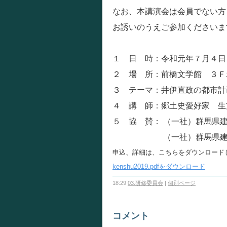
なお、本講演会は会員でない方
お誘いのうえご参加くださいま
１ 日 時：令和元年７月４日
２ 場 所：前橋文学館 ３
３ テーマ：井伊直政の都市計
４ 講 師：郷土史愛好家 生
５ 協 賛： （一社）群馬県
（一社）群馬県建設業
申込、詳細は、こちらをダウンロード
kenshu2019.pdfをダウンロード
18:29
03.研修委員会
|
個別ページ
コメント