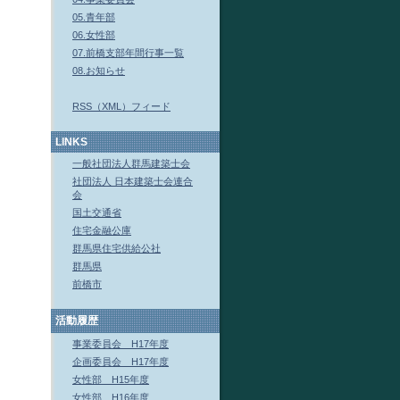
05.青年部
06.女性部
07.前橋支部年間行事一覧
08.お知らせ
RSS（XML）フィード
LINKS
一般社団法人群馬建築士会
社団法人 日本建築士会連合
会
国土交通省
住宅金融公庫
群馬県住宅供給公社
群馬県
前橋市
活動履歴
事業委員会 H17年度
企画委員会 H17年度
女性部 H15年度
女性部 H16年度