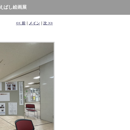
まえばし絵画展
<< 前
|
メイン
|
次 >>